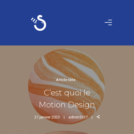
Article idée
C’est quoi le
Motion Design
21 janvier 2023
admin5517