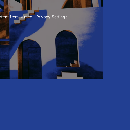
ntent from  vimeo - 
Privacy Settings