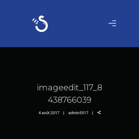
imageedit_117_8
438766039
4 août 2017
admin5517