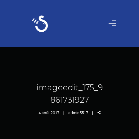
imageedit_175_9
861731927
4 août 2017
admin5517