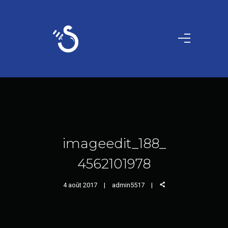
imageedit_188_
4562101978
4 août 2017
admin5517