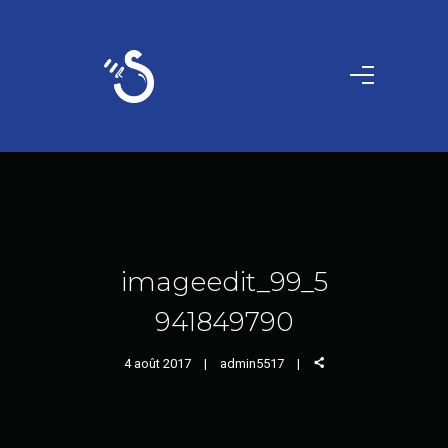
imageedit_99_5
941849790
4 août 2017
admin5517