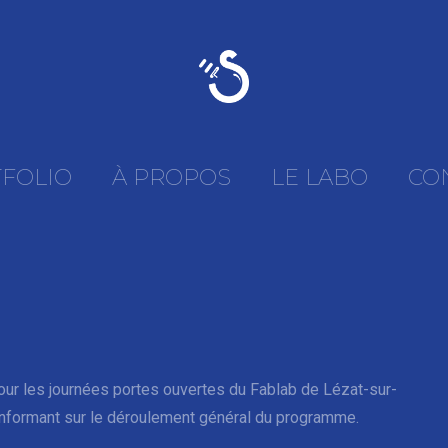
FOLIO
À PROPOS
LE LABO
CO
pour les journées portes ouvertes du Fablab de Lézat-sur-
n informant sur le déroulement général du programme.