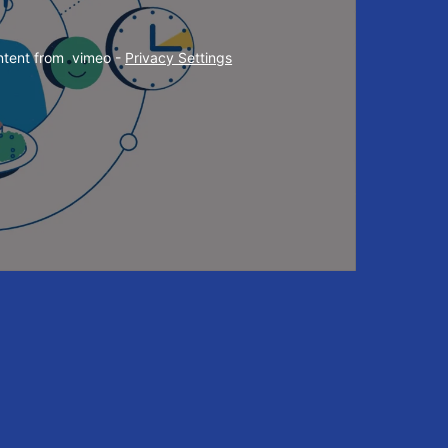
ntent from  vimeo - 
Privacy Settings